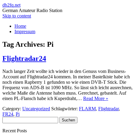
db2fq.net
German Amateur Radio Station
Skip to content
Home
Impressum
Tag Archives:
Pi
Flightradar24
Nach langer Zeit wollte ich wieder in den Genuss vom Business-
Account auf Flightradar24 kommen. In meiner Bastelkiste habe ich
noch einen Rapberry 1 gefunden so wie einen DVB-T Stick. Die
Frequenz von ADS-B ist 1090 MHz. So lässt sich leicht ausrechnen,
welche Maße die Antenne haben muss. Gerechnet, gebastelt. Auf
einen PL-Flansch habe ich Kuperdraht,…
Read More »
Category:
Uncategorized
Schlagwörter:
FLARM
,
Flightradar
,
FR24
,
Pi
Suchen
nach:
Recent Posts